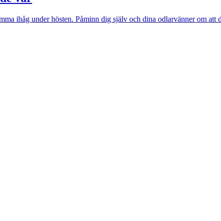
 komma ihåg under hösten. Påminn dig själv och dina odlarvänner om att d