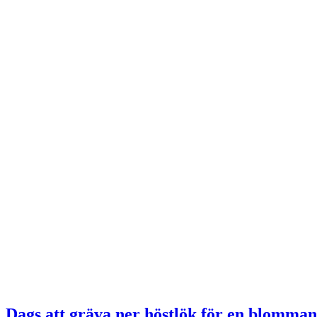
Dags att gräva ner höstlök för en blomma