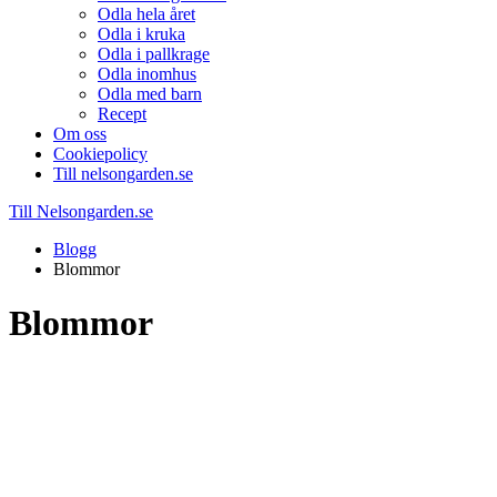
Odla hela året
Odla i kruka
Odla i pallkrage
Odla inomhus
Odla med barn
Recept
Om oss
Cookiepolicy
Till nelsongarden.se
Till Nelsongarden.se
Blogg
Blommor
Blommor