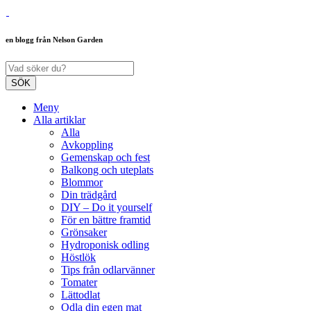
en blogg från Nelson Garden
Meny
Alla artiklar
Alla
Avkoppling
Gemenskap och fest
Balkong och uteplats
Blommor
Din trädgård
DIY – Do it yourself
För en bättre framtid
Grönsaker
Hydroponisk odling
Höstlök
Tips från odlarvänner
Tomater
Lättodlat
Odla din egen mat