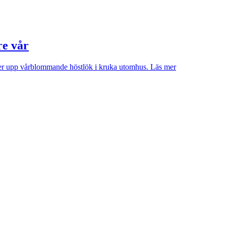
re vår
iver upp vårblommande höstlök i kruka utomhus.
Läs mer