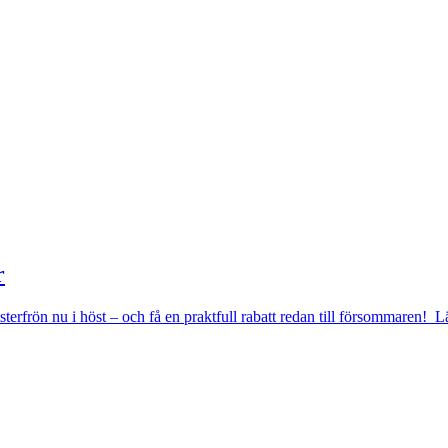
r
msterfrön nu i höst – och få en praktfull rabatt redan till försommaren!
L