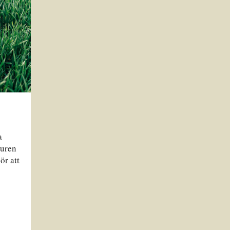
a
turen
ör att