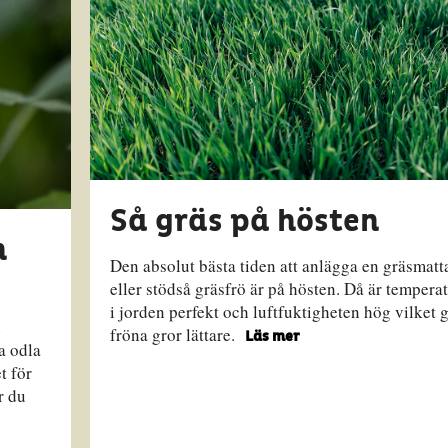
Så gräs på hösten
h
Den absolut bästa tiden att anlägga en gräsmatt
eller stödså gräsfrö är på hösten. Då är tempera
i jorden perfekt och luftfuktigheten hög vilket g
h
fröna gror lättare.
Läs mer
a odla
t för
r du