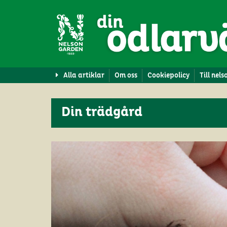
Alla artiklar
Om oss
Cookiepolicy
Till nel
Din trädgård