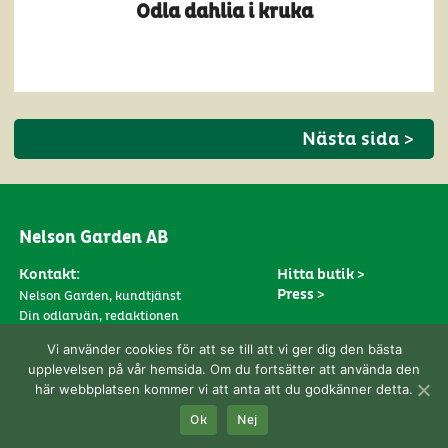
Odla dahlia i kruka
Nästa sida >
Nelson Garden AB
Kontakt:
Hitta butik >
Press >
Nelson Garden, kundtjänst
Din odlarvän, redaktionen
Prenumerera >
Följ oss på:
Vi använder cookies för att se till att vi ger dig den bästa
Anmäl dig till vårt nyhetsbrev här
upplevelsen på vår hemsida. Om du fortsätter att använda den
här webbplatsen kommer vi att anta att du godkänner detta.
Ok
Nej