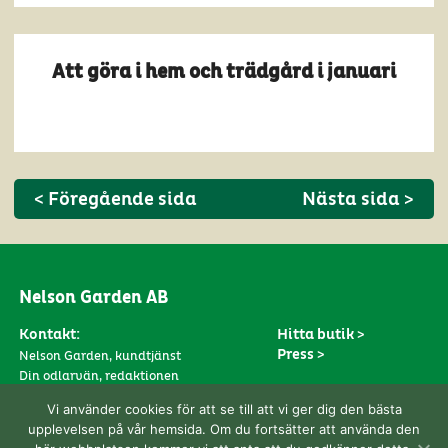
Att göra i hem och trädgård i januari
< Föregående sida
Nästa sida >
Nelson Garden AB
Kontakt:
Hitta butik >
Press >
Nelson Garden, kundtjänst
Din odlarvän, redaktionen
Prenumerera >
Följ oss på:
Vi använder cookies för att se till att vi ger dig den bästa
Anmäl dig till vårt nyhetsbrev här
upplevelsen på vår hemsida. Om du fortsätter att använda den