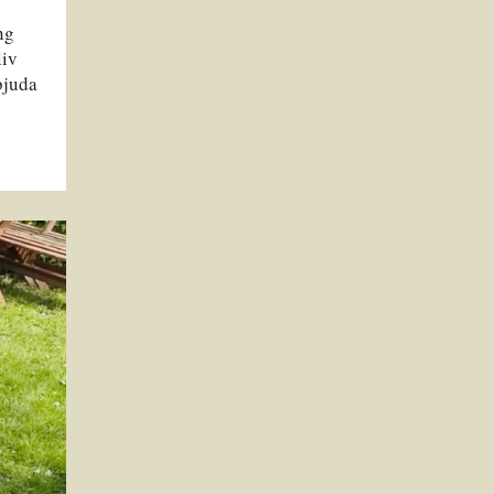
ng
liv
bjuda