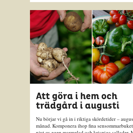
Att göra i hem och
trädgård i augusti
Nu börjar vi gå in i riktiga skördetider – augus
månad. Komponera ihop fina sensommarbuket
njut av egen marmelad och krispiga sallader.