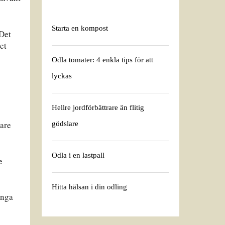
Starta en kompost
 Det
et
Odla tomater: 4 enkla tips för att
lyckas
Hellre jordförbättrare än flitig
kare
gödslare
Odla i en lastpall
e
Hitta hälsan i din odling
ånga