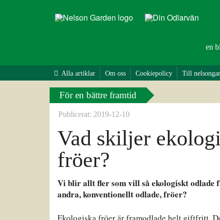
en b
Alla artiklar
Om oss
Cookiepolicy
Till nelsonga
För en bättre framtid
Publicerat: 2019-12-10
Vad skiljer ekologi
fröer?
Vi blir allt fler som vill så ekologiskt odlad
andra, konventionellt odlade, fröer?
Ekologiska fröer är framodlade helt giftfritt. D