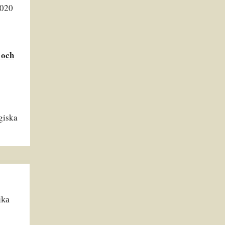
2020
 och
ogiska