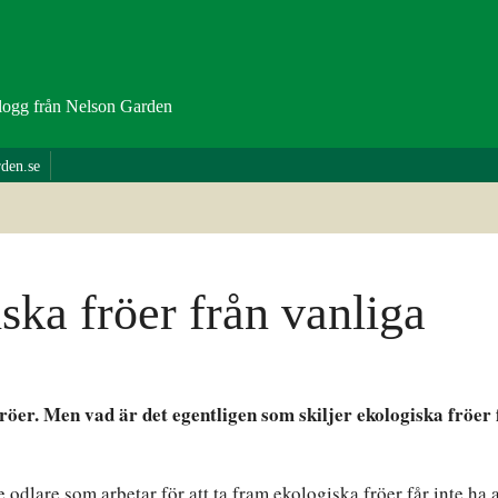
logg från Nelson Garden
rden.se
ska fröer från vanliga
e fröer. Men vad är det egentligen som skiljer ekologiska fröer
e odlare som arbetar för att ta fram ekologiska fröer får inte ha 