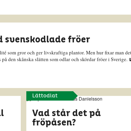
d svenskodlade fröer
alité som gror och ger livskraftiga plantor. Men hur fixar man de
 på den skånska slätten som odlar och skördar fröer i Sverige.
Lättodlat
l
Vad står det på
fröpåsen?