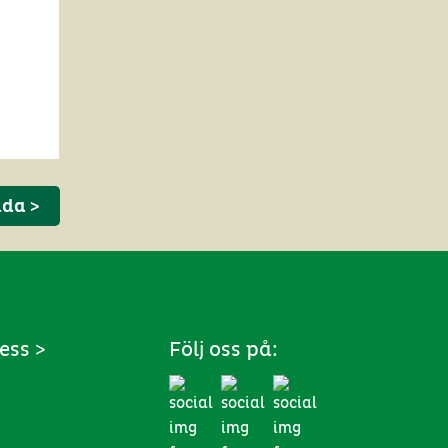
ida >
ess >
Följ oss på: