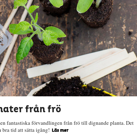
ater från frö
 den fantastiska förvandlingen från frö till dignande planta. Det
n bra tid att sätta igång!
Läs mer