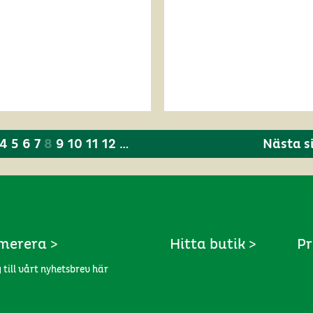
4
5
6
7
8
9
10
11
12
…
Nästa s
merera >
Hitta butik >
Pr
 till vårt nyhetsbrev här