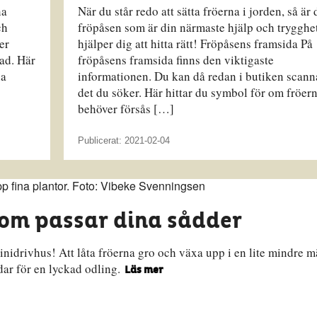
na
När du står redo att sätta fröerna i jorden, så är 
ch
fröpåsen som är din närmaste hjälp och trygghet
er
hjälper dig att hitta rätt! Fröpåsens framsida På
ad. Här
fröpåsens framsida finns den viktigaste
na
informationen. Du kan då redan i butiken scann
det du söker. Här hittar du symbol för om fröer
behöver försås […]
Publicerat: 2021-02-04
som passar dina sådder
inidrivhus! Att låta fröerna gro och växa upp i en lite mindre 
ddar för en lyckad odling.
Läs mer