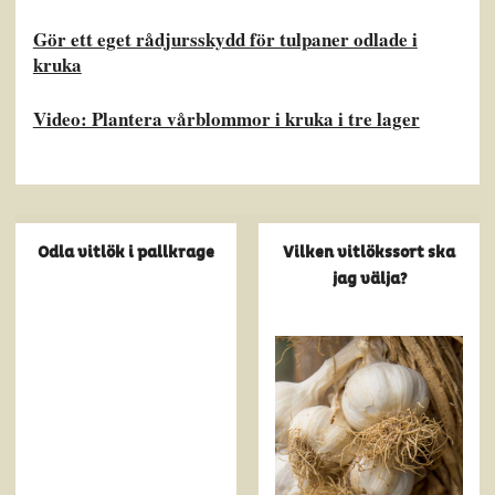
Gör ett eget rådjursskydd för tulpaner odlade i
kruka
Video: Plantera vårblommor i kruka i tre lager
Odla vitlök i pallkrage
Vilken vitlökssort ska
jag välja?