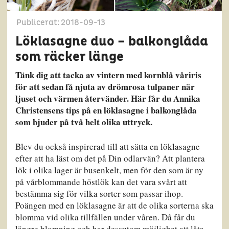
Publicerat: 2018-09-13
Löklasagne duo – balkonglåda
som räcker länge
Tänk dig att tacka av vintern med kornblå våriris
för att sedan få njuta av drömrosa tulpaner när
ljuset och värmen återvänder. Här får du Annika
Christensens tips på en löklasagne i balkonglåda
som bjuder på två helt olika uttryck.
Blev du också inspirerad till att sätta en löklasagne
efter att ha läst om det på Din odlarvän? Att plantera
lök i olika lager är busenkelt, men för den som är ny
på vårblommande höstlök kan det vara svårt att
bestämma sig för vilka sorter som passar ihop.
Poängen med en löklasagne är att de olika sorterna ska
blomma vid olika tillfällen under våren. Då får du
längre blomning och har dessutom möjlighet att låta