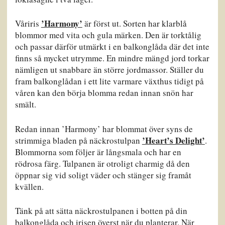
’Harmony’
Våriris
är först ut. Sorten har klarblå
blommor med vita och gula märken. Den är torktålig
och passar därför utmärkt i en balkonglåda där det inte
finns så mycket utrymme. En mindre mängd jord torkar
nämligen ut snabbare än större jordmassor. Ställer du
fram balkonglådan i ett lite varmare växthus tidigt på
våren kan den börja blomma redan innan snön har
smält.
Redan innan ’Harmony’ har blommat över syns de
’Heart’s Delight’
strimmiga bladen på näckrostulpan
.
Blommorna som följer är långsmala och har en
rödrosa färg. Tulpanen är otroligt charmig då den
öppnar sig vid soligt väder och stänger sig framåt
kvällen.
Tänk på att sätta näckrostulpanen i botten på din
balkonglåda och irisen överst när du planterar. När