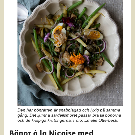
Den här bönrätten är snabblagad och lyxig på samma
gång. Det ljumna sardellsmöret passar bra till bönorna
och de krispiga krutongerna. Foto: Emelie Otterbeck.
Bönor à la Niçoise med