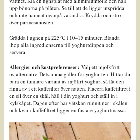
vattnet. Klä en ugnsplåt med aluminiumfolie och häll
upp bönorna på plåten. Se till att de ligger utspridda
och inte hamnat ovanpå varandra. Krydda och strö
över parmesanosten.
Grädda i ugnen på 225°C i 10–15 minuter. Blanda
ihop alla ingredienserna till yoghurtdippen och
servera.
Allergier och kostpreferenser:
Välj ett mjölkfritt
ostalternativ. Detsamma gäller för yoghurten. Hittar du
bara en tunnare variant av mjölfri yoghurt så låt den
rinna av i ett kaffefilter över natten. Placera kaffefiltret i
en sil över en skål, häll i din yoghurt och ställ in i
kylskåpet. Dagen efter har vätskan runnit ner i skålen
och kvar i kaffefiltret ligger en fastare yoghurtmassa.