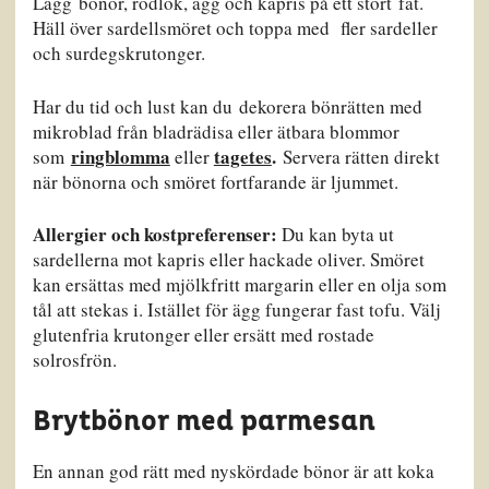
Lägg bönor, rödlök, ägg och kapris på ett stort fat.
Häll över sardellsmöret och toppa med fler sardeller
och surdegskrutonger.
Har du tid och lust kan du dekorera bönrätten med
mikroblad från bladrädisa eller ätbara blommor
ringblomma
tagetes
.
som
eller
Servera rätten direkt
när bönorna och smöret fortfarande är ljummet.
Allergier och kostpreferenser:
Du kan byta ut
sardellerna mot kapris eller hackade oliver. Smöret
kan ersättas med mjölkfritt margarin eller en olja som
tål att stekas i. Istället för ägg fungerar fast tofu. Välj
glutenfria krutonger eller ersätt med rostade
solrosfrön.
Brytbönor med parmesan
En annan god rätt med nyskördade bönor är att koka