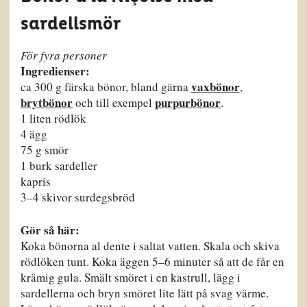
sardellsmör
För fyra personer
Ingredienser:
vaxbönor
ca 300 g färska bönor, bland gärna
,
brytbönor
purpurbönor
och till exempel
.
1 liten rödlök
4 ägg
75 g smör
1 burk sardeller
kapris
3–4 skivor surdegsbröd
Gör så här:
Koka bönorna al dente i saltat vatten. Skala och skiva
rödlöken tunt. Koka äggen 5–6 minuter så att de får en
krämig gula. Smält smöret i en kastrull, lägg i
sardellerna och bryn smöret lite lätt på svag värme.