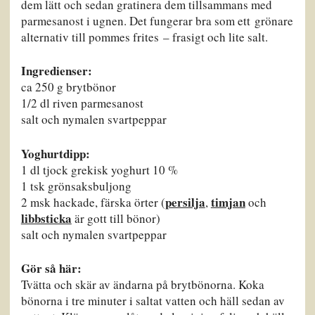
dem lätt och sedan gratinera dem tillsammans med
parmesanost i ugnen. Det fungerar bra som ett grönare
alternativ till pommes frites – frasigt och lite salt.
Ingredienser:
ca 250 g brytbönor
1/2 dl riven parmesanost
salt och nymalen svartpeppar
Yoghurtdipp:
1 dl tjock grekisk yoghurt 10 %
1 tsk grönsaksbuljong
persilja
timjan
2 msk hackade, färska örter (
,
och
libbsticka
är gott till bönor)
salt och nymalen svartpeppar
Gör så här:
Tvätta och skär av ändarna på brytbönorna. Koka
bönorna i tre minuter i saltat vatten och häll sedan av