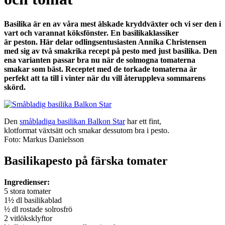
Basilika är en av våra mest älskade kryddväxter och vi ser den i
vart och varannat köksfönster. En basilikaklassiker
är peston. Här delar odlingsentusiasten Annika Christensen
med sig av två smakrika recept på pesto med just basilika. Den
ena varianten passar bra nu när de solmogna tomaterna
smakar som bäst. Receptet med de torkade tomaterna är
perfekt att ta till i vinter när du vill återuppleva sommarens
skörd.
Den
småbladiga basilikan Balkon Star
har ett fint,
klotformat växtsätt och smakar dessutom bra i pesto.
Foto: Markus Danielsson
Basilikapesto på färska tomater
Ingredienser:
5 stora tomater
1½ dl basilikablad
½ dl rostade solrosfrö
2 vitlöksklyftor