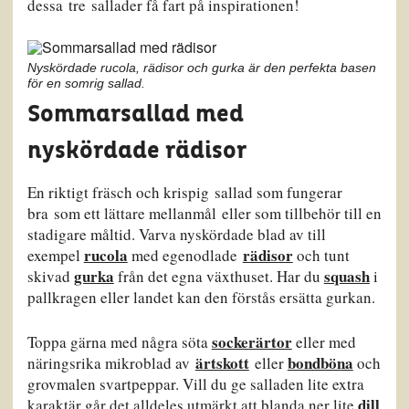
dessa tre sallader få fart på inspirationen!
Nyskördade rucola, rädisor och gurka är den perfekta basen
för en somrig sallad.
Sommarsallad med
nyskördade rädisor
En riktigt fräsch och krispig sallad som fungerar
bra som ett lättare mellanmål eller som tillbehör till en
stadigare måltid. Varva nyskördade blad av till
rucola
rädisor
exempel
med egenodlade
och tunt
gurka
squash
skivad
från det egna växthuset. Har du
i
pallkragen eller landet kan den förstås ersätta gurkan.
sockerärtor
Toppa gärna med några söta
eller med
ärtskott
bondböna
näringsrika mikroblad av
eller
och
grovmalen svartpeppar. Vill du ge salladen lite extra
dill
karaktär går det alldeles utmärkt att blanda ner lite