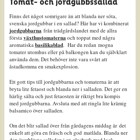
Tomat- och jordgubbssallad
Finns det något somrigare än att blanda ner söta,
svenska jordgubbar i en sallad? Här har vi kombinerat
jordgubbarna
från trädgårdslandet med de allra
växthustomaterna
första
och toppat med några
basilikablad
aromatiska
. Har du redan mogna
tomater utomhus eller på balkongen kan du självklart
använda dem. Det behöver inte vara svårt att
åstadkomma en smakexplosion.
Ett gott tips till jordgubbarna och tomaterna är att
bryta lite fetaost och blanda ner i salladen. Det ger en
härlig sälta och just fetaosten är riktigt bra kompis
med jordgubbarna. Avsluta med att ringla lite krämig
balsamico över salladen.
Om det blir sallad över från gårdagens middag är det
enkelt att göra en fräsch och god matlåda. Blanda ner
den överblivna salladen i en glasburk med lock.