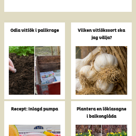
Odla vitlök i pallkrage
Vilken vitlökssort ska
jag välja?
Recept: Inlagd pumpa
Plantera en löklasagne
i balkonglåda