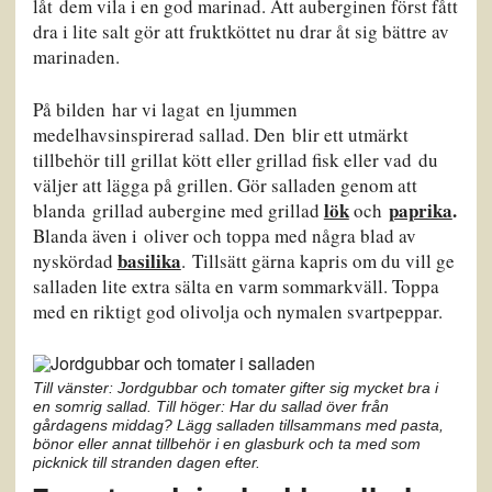
låt dem vila i en god marinad. Att auberginen först fått
dra i lite salt gör att fruktköttet nu drar åt sig bättre av
marinaden.
På bilden har vi lagat en ljummen
medelhavsinspirerad sallad. Den blir ett utmärkt
tillbehör till grillat kött eller grillad fisk eller vad du
väljer att lägga på grillen. Gör salladen genom att
lök
paprika
.
blanda grillad aubergine med grillad
och
Blanda även i
oliver och toppa med några blad av
basilika
nyskördad
. Tillsätt gärna kapris om du vill ge
salladen lite extra sälta en varm sommarkväll. Toppa
med en riktigt god olivolja och nymalen svartpeppar.
Till vänster: Jordgubbar och tomater gifter sig mycket bra i
en somrig sallad. Till höger: Har du sallad över från
gårdagens middag? Lägg salladen tillsammans med pasta,
bönor eller annat tillbehör i en glasburk och ta med som
picknick till stranden dagen efter.