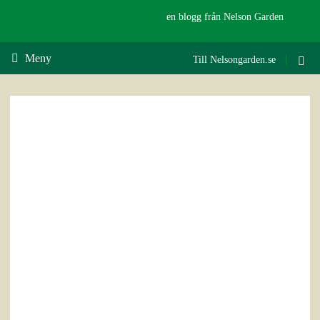
en blogg från Nelson Garden
Meny
Till Nelsongarden.se