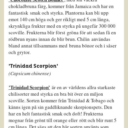
chokladbruna färg, kommer från Jamaica och har en
fantastisk smak och styrka. Plantorna kan bli upp
emot 140 cm höga och ger rikligt med 5 cm långa,
skrynkliga frukter med en styrka på ungefär 300 000
scoville. Frukterna blir först gröna för att sedan få en
rödbrun nyans innan de blir brun. Chilin användas
bland annat tillsammans med bruna bönor och i såser
och grytor.
’Trinidad Scorpion’
(Capsicum chinense)
’Trinidad Scorpion’
är en av världens allra starkaste
chilisorter med styrka en bra bit över en miljon
scoville. Sorten kommer från Trinidad & Tobago och
känns igen på sin gaddliknande skorpionspets. Den
har en helt fantastisk smak och doft! Frukterna
mognar från grönt till orange eller rött och blir runt 5
cm långa. Det sägs att den här sorten använts som