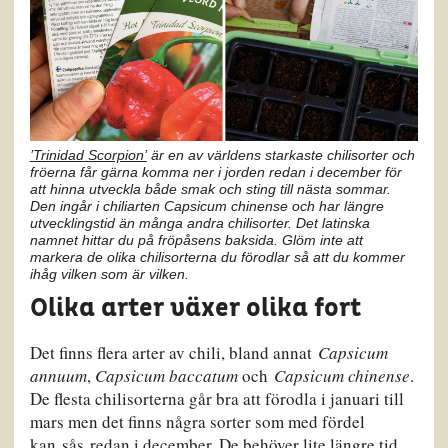
’Trinidad Scorpion’
är en av världens starkaste chilisorter och
fröerna får gärna komma ner i jorden redan i december för
att hinna utveckla både smak och sting till nästa sommar.
Den ingår i chiliarten
Capsicum chinense
och har längre
utvecklingstid än många andra chilisorter. Det latinska
namnet hittar du på fröpåsens baksida. Glöm inte att
markera de olika chilisorterna du förodlar så att du kommer
ihåg vilken som är vilken.
Olika arter växer olika fort
Det finns flera arter av chili, bland annat
Capsicum
annuum
,
Capsicum baccatum
och
Capsicum chinense
.
De flesta chilisorterna går bra att förodla i januari till
mars men det finns några sorter som med fördel
kan sås redan i december. De behöver lite längre tid