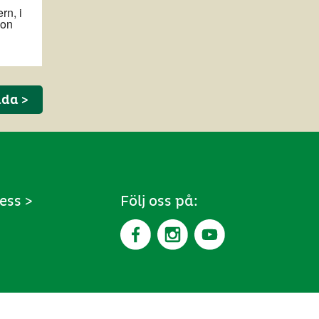
ida >
ess >
Följ oss på: