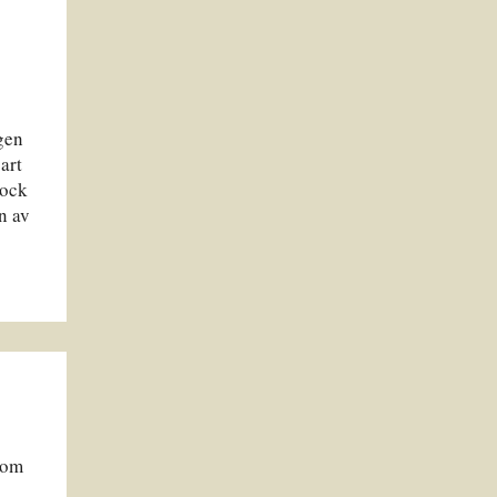
gen
art
lock
n av
 om