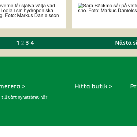
1
2
3
4
Nästa s
merera >
Hitta butik >
Pr
 till vårt nyhetsbrev här