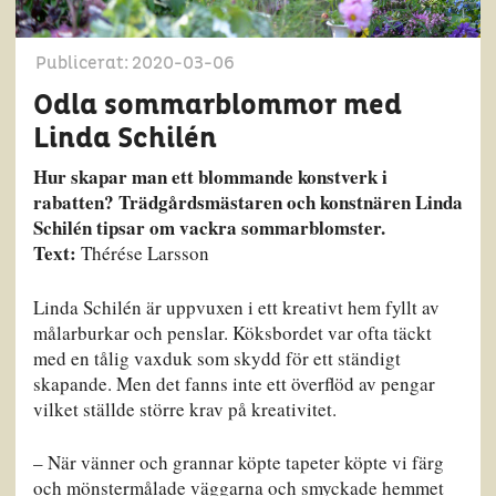
Publicerat: 2020-03-06
Odla sommarblommor med
Linda Schilén
Hur skapar man ett blommande konstverk i
rabatten? Trädgårdsmästaren och konstnären Linda
Schilén tipsar om vackra sommarblomster.
Text:
Thérése Larsson
Linda Schilén är uppvuxen i ett kreativt hem fyllt av
målarburkar och penslar. Köksbordet var ofta täckt
med en tålig vaxduk som skydd för ett ständigt
skapande. Men det fanns inte ett överflöd av pengar
vilket ställde större krav på kreativitet.
– När vänner och grannar köpte tapeter köpte vi färg
och mönstermålade väggarna och smyckade hemmet