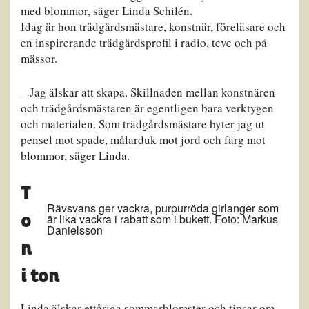
med blommor, säger Linda Schilén.
Idag är hon trädgårdsmästare, konstnär, föreläsare och
en inspirerande trädgårdsprofil i radio, teve och på
mässor.
– Jag älskar att skapa. Skillnaden mellan konstnären
och trädgårdsmästaren är egentligen bara verktygen
och materialen. Som trädgårdsmästare byter jag ut
pensel mot spade, målarduk mot jord och färg mot
blommor, säger Linda.
T
Rävsvans ger vackra, purpurröda girlanger som
är lika vackra i rabatt som i bukett. Foto: Markus
o
Danielsson
n
i ton
Linda älskar ettåriga sommarblomster och tipsar om