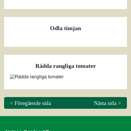
Odla timjan
Rädda rangliga tomater
< Föregående sida
Nästa sida >