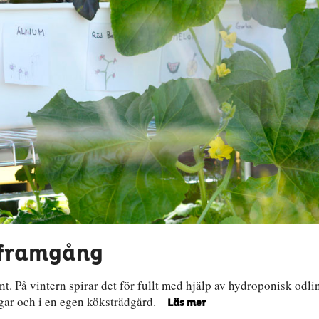
r framgång
t. På vintern spirar det för fullt med hjälp av hydroponisk odli
agar och i en egen köksträdgård.
Läs mer