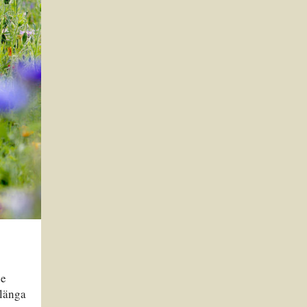
de
rlänga