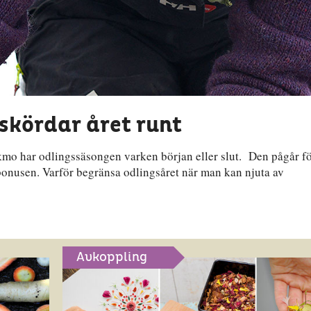
skördar året runt
mo har odlingssäsongen varken början eller slut. Den pågår f
 bonusen. Varför begränsa odlingsåret när man kan njuta av
Avkoppling