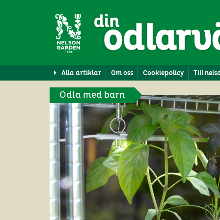
Alla artiklar
Om oss
Cookiepolicy
Till nel
Odla med barn