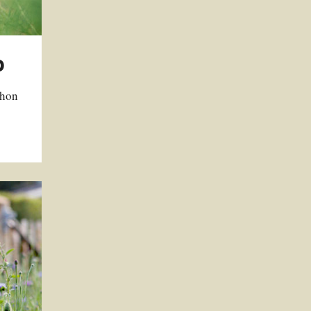
o
 hon