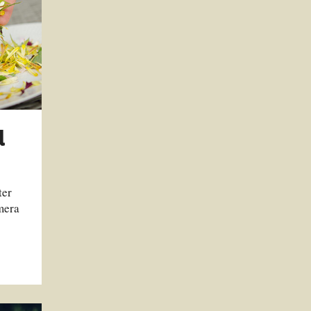
d
ter
mera