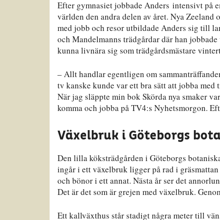
Efter gymnasiet jobbade Anders intensivt på e
världen den andra delen av året. Nya Zeeland o
med jobb och resor utbildade Anders sig till la
och Mandelmanns trädgårdar där han jobbade u
kunna livnära sig som trädgårdsmästare vintert
– Allt handlar egentligen om sammanträffanden
tv kanske kunde var ett bra sätt att jobba me
När jag släppte min bok Skörda nya smaker var
komma och jobba på TV4:s Nyhetsmorgon. Efter
Växelbruk i Göteborgs bot
Den lilla köksträdgården i Göteborgs botaniska
ingår i ett växelbruk ligger på rad i gräsmattan f
och bönor i ett annat. Nästa år ser det annorlun
Det är det som är grejen med växelbruk. Genom
Ett kallväxthus står stadigt några meter till v