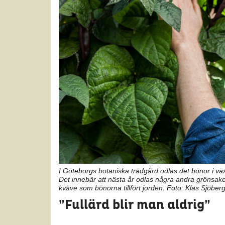
I Göteborgs botaniska trädgård odlas det bönor i vä
Det innebär att nästa år odlas några andra grönsake
kväve som bönorna tillfört jorden. Foto: Klas Sjöber
”Fullärd blir man aldrig”