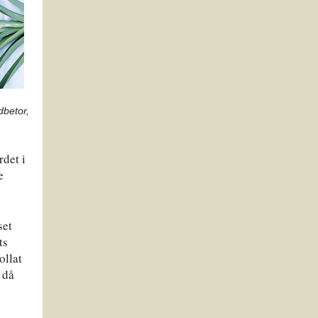
dbetor,
rdet i
e
set
ts
ollat
 då