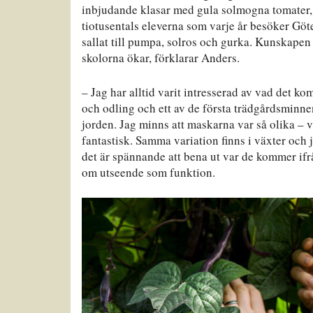
inbjudande klasar med gula solmogna tomater, b
tiotusentals eleverna som varje år besöker Göt
sallat till pumpa, solros och gurka. Kunskapen
skolorna ökar, förklarar Anders.
– Jag har alltid varit intresserad av vad det k
och odling och ett av de första trädgårdsminnen
jorden. Jag minns att maskarna var så olika – vi
fantastisk. Samma variation finns i växter och 
det är spännande att bena ut var de kommer ifr
om utseende som funktion.