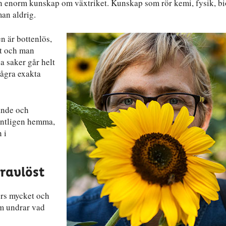
n enorm kunskap om växtriket. Kunskap som rör kemi, fysik, bi
an aldrig.
n är bottenlös,
cit och man
a saker går helt
några exakta
ande och
Äntligen hemma,
 i
ravlöst
rs mycket och
om undrar vad