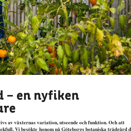
 – en nyfiken
are
s av växternas variation, utseende och funktion. Och att
ch lekfull. Vi besökte honom på Göteborgs botaniska trädgård 