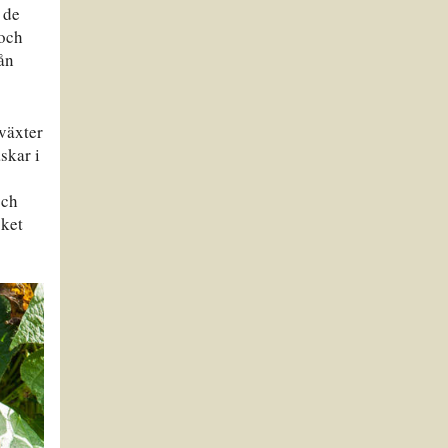
 de
 och
ån
 växter
skar i
och
cket