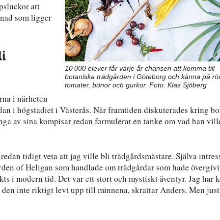
psluckor att
gnad som ligger
li
10 000 elever får varje år chansen att komma till
botaniska trädgården i Göteborg och känna på rö
tomater, bönor och gurkor. Foto: Klas Sjöberg
rna i närheten
an i högstadiet i Västerås. När framtiden diskuterades kring bo
nga av sina kompisar redan formulerat en tanke om vad han vill
redan tidigt veta att jag ville bli trädgårdsmästare. Själva intres
Garden of Heligan som handlade om trädgårdar som hade övergivi
s i modern tid. Det var ett stort och mystiskt äventyr. Jag har k
den inte riktigt levt upp till minnena, skrattar Anders. Men just