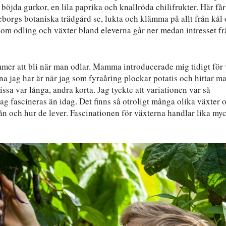
öjda gurkor, en lila paprika och knallröda chilifrukter. Här får
eborgs botaniska trädgård se, lukta och klämma på allt från kål
 om odling och växter bland eleverna går ner medan intresset fr
ommer att bli när man odlar. Mamma introducerade mig tidigt för
a jag har är när jag som fyraåring plockar potatis och hittar ma
ssa var långa, andra korta. Jag tyckte att variationen var så
jag fascineras än idag. Det finns så otroligt många olika växter 
ån och hur de lever. Fascinationen för växterna handlar lika my