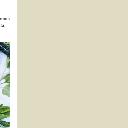
innan
ta,