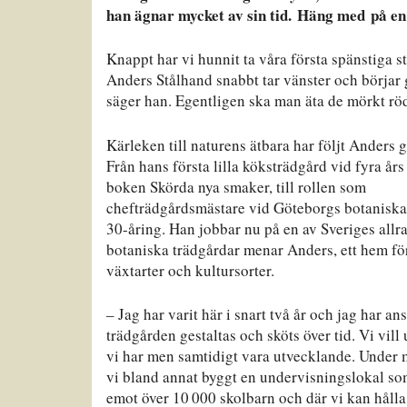
han ägnar mycket av sin tid. Häng med på en 
Knappt har vi hunnit ta våra första spänstiga 
Anders Stålhand snabbt tar vänster och börjar g
säger han. Egentligen ska man äta de mörkt röda
Kärleken till naturens ätbara har följt Anders 
Från hans första lilla köksträdgård vid fyra års 
boken Skörda nya smaker, till rollen som
chefträdgårdsmästare vid Göteborgs botaniska
30-åring. Han jobbar nu på en av Sveriges allr
botaniska trädgårdar menar Anders, ett hem fö
växtarter och kultursorter.
– Jag har varit här i snart två år och jag har an
trädgården gestaltas och sköts över tid. Vi vill 
vi har men samtidigt vara utvecklande. Under m
vi bland annat byggt en undervisningslokal som
emot över 10 000 skolbarn och där vi kan hålla