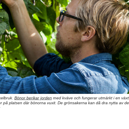
xelbruk.
Bönor berikar jorden
med kväve och fungerar utmärkt i en växtf
r på platsen där bönorna vuxit. De grönsakerna kan då dra nytta av de
g