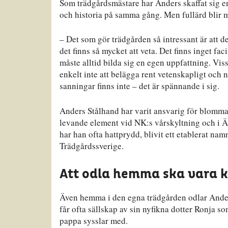
Som trädgårdsmästare har Anders skaffat sig e
och historia på samma gång. Men fullärd blir m
– Det som gör trädgården så intressant är att de
det finns så mycket att veta. Det finns inget fa
måste alltid bilda sig en egen uppfattning. Viss
enkelt inte att belägga rent vetenskapligt och 
sanningar finns inte – det är spännande i sig.
Anders Stålhand har varit ansvarig för blomm
levande element vid NK:s vårskyltning och i 
har han ofta hattprydd, blivit ett etablerat namn
Trädgårdssverige.
Att odla hemma ska vara k
Även hemma i den egna trädgården odlar Ande
får ofta sällskap av sin nyfikna dotter Ronja s
pappa sysslar med.