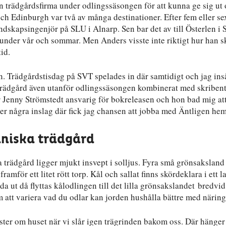
n trädgårdsfirma under odlingssäsongen för att kunna ge sig ut 
ch Edinburgh var två av många destinationer. Efter fem eller se
ndskapsingenjör på SLU i Alnarp. Sen bar det av till Österlen i
nder vår och sommar. Men Anders visste inte riktigt hur han s
id.
. Trädgårdstisdag på SVT spelades in där samtidigt och jag inså
d trädgård även utanför odlingssäsongen kombinerat med skriben
 Jenny Strömstedt ansvarig för bokreleasen och hon bad mig at
 några inslag där fick jag chansen att jobba med Äntligen he
aniska trädgård
 trädgård ligger mjukt insvept i solljus. Fyra små grönsakslan
ramför ett litet rött torp. Kål och sallat finns skördeklara i ett l
da ut då flyttas kålodlingen till det lilla grönsakslandet bredvid
 att variera vad du odlar kan jorden hushålla bättre med näring
änster om huset när vi slår igen trägrinden bakom oss. Där hänger