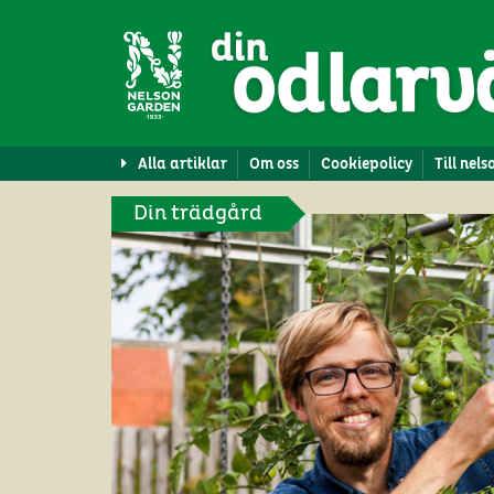
Alla artiklar
Om oss
Cookiepolicy
Till nel
Din trädgård