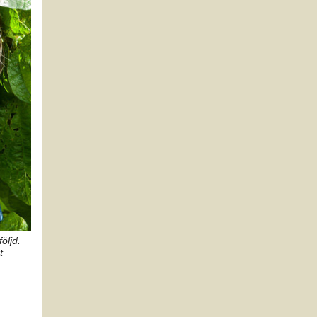
öljd.
t