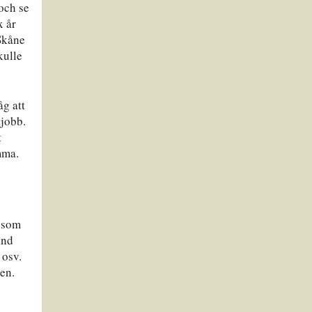
och se
x år
 Skåne
kulle
g att
tjobb.
t
mma.
d som
and
 osv.
en.