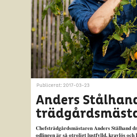
Publicerat: 2017-03-23
Anders Stålhand
trädgårdsmäst
Chefsträdgårdsmästaren Anders Stålhand driv
odlingen är så otroligt lustfylld, kravlös o