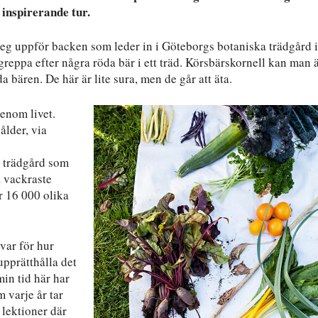
inspirerande tur.
steg uppför backen som leder in i Göteborgs botaniska trädgård 
reppa efter några röda bär i ett träd. Körsbärskornell kan man ä
 bären. De här är lite sura, men de går att äta.
genom livet.
ålder, via
 trädgård som
a vackraste
r 16 000 olika
svar för hur
upprätthålla det
in tid här har
 varje år tar
 lektioner där