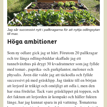
Jag sår successivt nytt i pallkragarna för att nyttja odlingsytan
till max.
Höga ambitioner
Som ny odlare gick jag ut hårt. Förutom 20 pallkragar
och tre långa odlingsbäddar skaffade jag ett
tunnelväxthus på drygt 30 kvadratmeter som jag fyllde
med tomat-, paprika- och gurkplantor, meloner och
physalis. Även där valde jag att täckodla och fyllde
successivt på med gräsklipp. Jag tänkte till en början
att lerjord är tråkigt och omöjligt att odla i, men den
har sina fördelar. Tack vare gräsklippet på toppen, och
det faktum att lerjorden är kompakt och håller fukten
länge, har jag kunnat spara in på vattning. Tomaterna