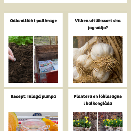
Odla vitlök i pallkrage
Vilken vitlökssort ska
jag välja?
Recept: Inlagd pumpa
Plantera en löklasagne
i balkonglåda