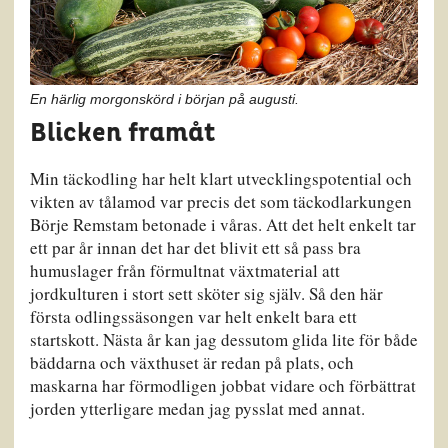
En härlig morgonskörd i början på augusti.
Blicken framåt
Min täckodling har helt klart utvecklingspotential och
vikten av tålamod var precis det som täckodlarkungen
Börje Remstam betonade i våras. Att det helt enkelt tar
ett par år innan det har det blivit ett så pass bra
humuslager från förmultnat växtmaterial att
jordkulturen i stort sett sköter sig själv. Så den här
första odlingssäsongen var helt enkelt bara ett
startskott. Nästa år kan jag dessutom glida lite för både
bäddarna och växthuset är redan på plats, och
maskarna har förmodligen jobbat vidare och förbättrat
jorden ytterligare medan jag pysslat med annat.