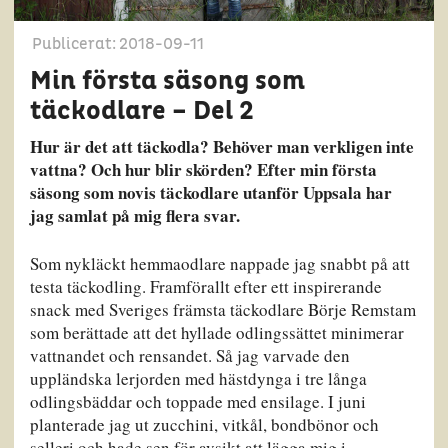
Publicerat: 2018-09-11
Min första säsong som
täckodlare – Del 2
Hur är det att täckodla? Behöver man verkligen inte
vattna? Och hur blir skörden? Efter min första
säsong som novis täckodlare utanför Uppsala har
jag samlat på mig flera svar.
Som nykläckt hemmaodlare nappade jag snabbt på att
testa täckodling. Framförallt efter ett inspirerande
snack med Sveriges främsta täckodlare Börje Remstam
som berättade att det hyllade odlingssättet minimerar
vattnandet och rensandet. Så jag varvade den
uppländska lerjorden med hästdynga i tre långa
odlingsbäddar och toppade med ensilage. I juni
planterade jag ut zucchini, vitkål, bondbönor och
selleri och hade sen för avsikt att lägga mig i