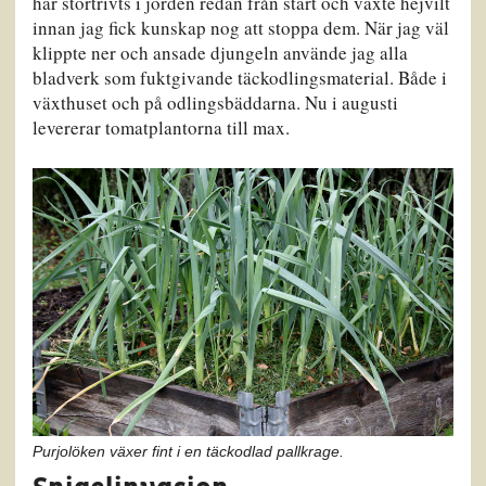
har stortrivts i jorden redan från start och växte hejvilt
innan jag fick kunskap nog att stoppa dem. När jag väl
klippte ner och ansade djungeln använde jag alla
bladverk som fuktgivande täckodlingsmaterial. Både i
växthuset och på odlingsbäddarna. Nu i augusti
levererar tomatplantorna till max.
Purjolöken växer fint i en täckodlad pallkrage.