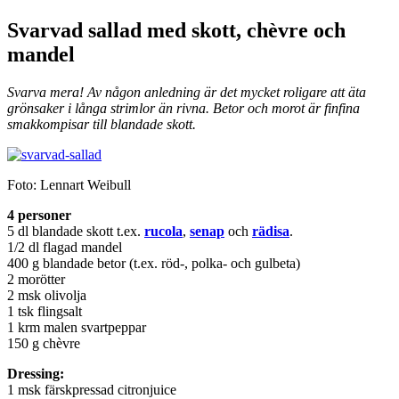
Svarvad sallad med skott, chèvre och
mandel
Svarva mera! Av någon anledning är det mycket roligare att äta
grönsaker i långa strimlor än rivna. Betor och morot är finfina
smakkompisar till blandade skott.
Foto: Lennart Weibull
4 personer
5 dl blandade skott t.ex.
rucola
,
senap
och
rädisa
.
1/2 dl flagad mandel
400 g blandade betor (t.ex. röd-, polka- och gulbeta)
2 morötter
2 msk olivolja
1 tsk flingsalt
1 krm malen svartpeppar
150 g chèvre
Dressing:
1 msk färskpressad citronjuice