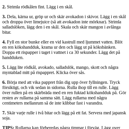
2.
Strimla rödkålen fint. Lägg i en skål.
3.
Dela, kärna ur, gröp ur och skär avokadon i skivor. Lägg i en skål
och droppa över limejuice (så att avokadon inte mörknar). Strimla
salladslöken, lägg den i en skål. Skala och skär mangon i avlånga
bitar.
4.
Fyll en stor bunke eller en vid kastrull med ljummet vatten. Blöt
en ren kökshandduk, krama ur den och lägg ut på köksbänken.
Doppa ett rispapper i taget i vattnet i ca 30 sekunder. Lägg det på
handduken.
5.
Lägg lite rödkål, avokado, salladslök, mango, skott och några
myntablad mitt på rispappret. Klicka över sås.
6.
Börja med att vika pappret från dig upp över fyllningen. Tryck
försiktigt, och vik sedan in sidorna. Rulla ihop till en rulle. Lägg
över rullen på en skärbräda med en ren fuktad kökshandduk på. Gör
resten av rullarna på samma sätt. Lägg rullarna med några
centimeters mellanrum så de inte klibbar fast i varandra.
7.
Skär varje rulle i två bitar och lägg på ett fat. Servera med japansk
soja.
TIPS:
Rullarna kan förberedas några timmar i förväg. Lägg over