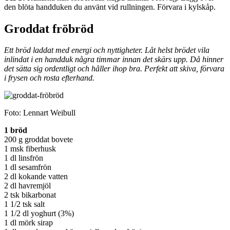
den blöta handduken du använt vid rullningen. Förvara i kylskåp.
Groddat fröbröd
Ett bröd laddat med energi och nyttigheter. Låt helst brödet vila
inlindat i en handduk några timmar innan det skärs upp. Då hinner
det sätta sig ordentligt och håller ihop bra. Perfekt att skiva, förvara
i frysen och rosta efterhand.
Foto: Lennart Weibull
1 bröd
200 g groddat bovete
1 msk fiberhusk
1 dl linsfrön
1 dl sesamfrön
2 dl kokande vatten
2 dl havremjöl
2 tsk bikarbonat
1 1/2 tsk salt
1 1/2 dl yoghurt (3%)
1 dl mörk sirap