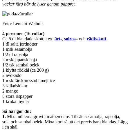
vacker färg när de lyser genom pappret.
Foto: Lennart Weibull
4 personer (16 rullar)
Ca 5 dl blandade skott, t.ex.
ärt
-,
solros
– och
rädisskott
.
1 dl salta jordnötter
1 msk sesamolja
1/2 dl rapsolja
2 msk japansk soja
1/2 tsk sambal oelek
1 klyfta rödkål (ca 200 g)
2 avokado
1 msk färskpressad limejuice
3 salladslökar
2 mango
8 stora rispapper
1 kruka mynta
Så här gör du:
1.
Mixa nötterna grovt i matberedare. Tillsätt sesamolja, rapsolja,
soja och sambal oelek. Mixa kort så att det precis bara blandas. Lägg
i en skål.