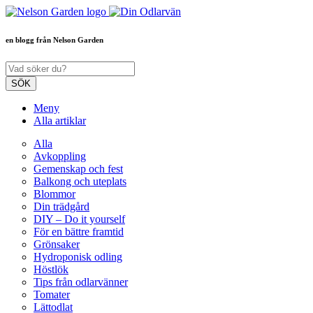
en blogg från Nelson Garden
Meny
Alla artiklar
Alla
Avkoppling
Gemenskap och fest
Balkong och uteplats
Blommor
Din trädgård
DIY – Do it yourself
För en bättre framtid
Grönsaker
Hydroponisk odling
Höstlök
Tips från odlarvänner
Tomater
Lättodlat