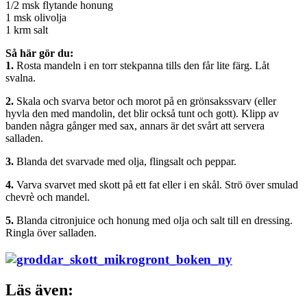
1/2 msk flytande honung
1 msk olivolja
1 krm salt
Så här gör du:
1.
Rosta mandeln i en torr stekpanna tills den får lite färg. Låt
svalna.
2.
Skala och svarva betor och morot på en grönsakssvarv (eller
hyvla den med mandolin, det blir också tunt och gott). Klipp av
banden några gånger med sax, annars är det svårt att servera
salladen.
3.
Blanda det svarvade med olja, flingsalt och peppar.
4.
Varva svarvet med skott på ett fat eller i en skål. Strö över smulad
chevrè och mandel.
5.
Blanda citronjuice och honung med olja och salt till en dressing.
Ringla över salladen.
Läs även: