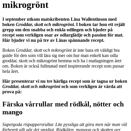
mikrogrönt
I september utkom matskribenten Lina Wallentinson med
boken
Groddar, skott och mikrogrönt.
I boken tar hon ett rejält
grepp om den snabba och enkla odlingen och bjuder på
recept som verkligen osar av odlarglädje och passion för mat.
Här bjuder vi nu på tre av Linas spännande recept.
Boken
Groddar, skott och mikrogrönt
är inte bara ett väldigt bra
guide för den som vill lära sig mer om hur man enkelt kan odla
groddar, skott och mikrogrönt hemma och ha i matlagningen året
om. Boken är också fullmatad med inspirerande recept som passar
hela året.
Här presenterar vi nu tre härliga recept som är tagna ur boken
Groddar, skott och mikrogrönt
och som verkligen är värda att
prova på:
Färska vårrullar med rödkål, nötter och
mango
Supergoda rispappersrullar. Lite pyssliga att göra men när man väl
förberett allt går det smidigt. Rödkålen, mangon och skotten ger