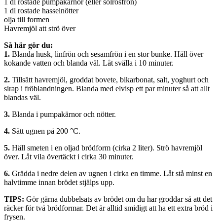
1 dl rostade pumpakärnor (eller solrosfrön)
1 dl rostade hasselnötter
olja till formen
Havremjöl att strö över
Så här gör du:
1.
Blanda husk, linfrön och sesamfrön i en stor bunke. Häll över
kokande vatten och blanda väl. Låt svälla i 10 minuter.
2.
Tillsätt havremjöl, groddat bovete, bikarbonat, salt, yoghurt och
sirap i fröblandningen. Blanda med elvisp ett par minuter så att allt
blandas väl.
3.
Blanda i pumpakärnor och nötter.
4.
Sätt ugnen på 200 °C.
5.
Häll smeten i en oljad brödform (cirka 2 liter). Strö havremjöl
över. Låt vila övertäckt i cirka 30 minuter.
6.
Grädda i nedre delen av ugnen i cirka en timme. Låt stå minst en
halvtimme innan brödet stjälps upp.
TIPS:
Gör gärna dubbelsats av brödet om du har groddar så att det
räcker för två brödformar. Det är alltid smidigt att ha ett extra bröd i
frysen.