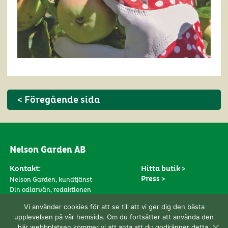
< Föregående sida
Nelson Garden AB
Kontakt:
Hitta butik >
Press >
Nelson Garden, kundtjänst
Din odlarvän, redaktionen
Prenumerera >
Följ oss på:
Vi använder cookies för att se till att vi ger dig den bästa
Anmäl dig till vårt nyhetsbrev här
upplevelsen på vår hemsida. Om du fortsätter att använda den
här webbplatsen kommer vi att anta att du godkänner detta.