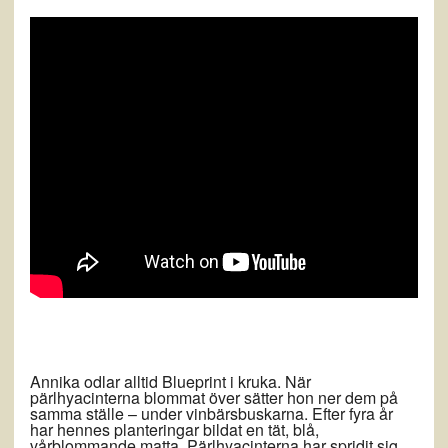
Annika odlar alltid Blueprint i kruka. När
pärlhyacinterna blommat över sätter hon ner dem på
samma ställe – under vinbärsbuskarna. Efter fyra år
har hennes planteringar bildat en tät, blå,
vårblommande matta. Pärlhyacinterna har spridit sig