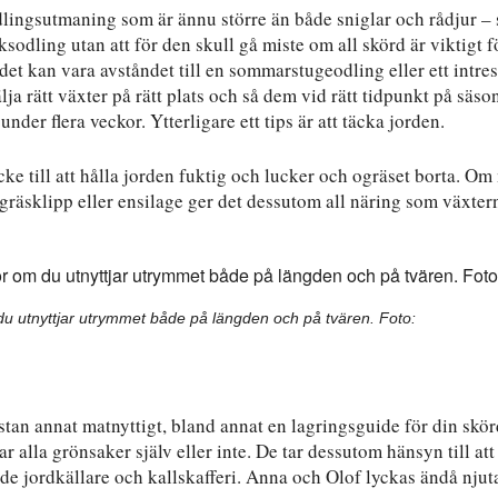
dlingsutmaning som är ännu större än både sniglar och rådjur – s
ksodling utan att för den skull gå miste om all skörd är viktigt f
 det kan vara avståndet till en sommarstugeodling eller ett intres
a rätt växter på rätt plats och så dem vid rätt tidpunkt på säso
under flera veckor. Ytterligare ett tips är att täcka jorden.
äcke till att hålla jorden fuktig och lucker och ogräset borta. O
gräsklipp eller ensilage ger det dessutom all näring som växter
m du utnyttjar utrymmet både på längden och på tvären. Foto:
tan annat matnyttigt, bland annat en lagringsguide för din skör
 alla grönsaker själv eller inte. De tar dessutom hänsyn till att
både jordkällare och kallskafferi. Anna och Olof lyckas ändå njut