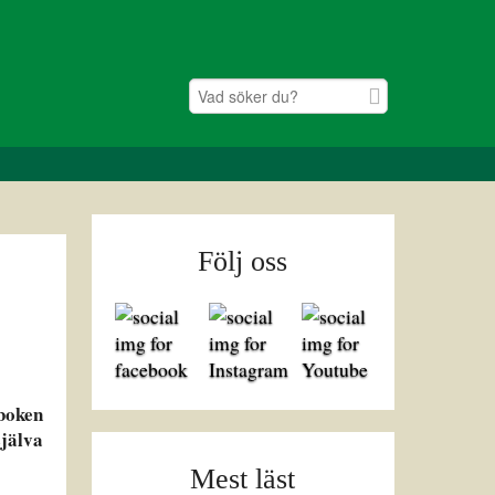
Följ oss
 boken
själva
Mest läst