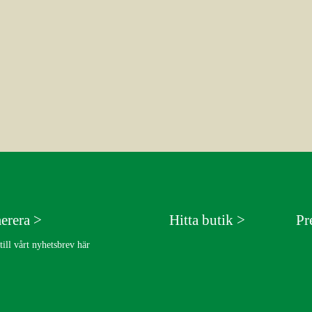
erera >
Hitta butik >
Pr
ill vårt nyhetsbrev här