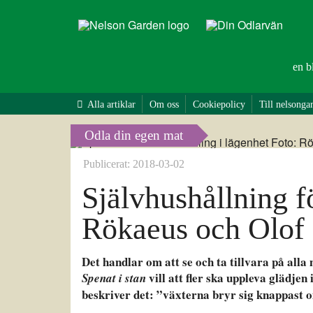
en b
Alla artiklar
Om oss
Cookiepolicy
Till nelsonga
Odla din egen mat
Publicerat: 2018-03-02
Självhushållning 
Rökaeus och Olof
Det handlar om att se och ta tillvara på alla 
vill att fler ska uppleva glädjen
Spenat i stan
beskriver det:
”växterna bryr sig knappast om 