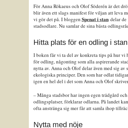
För Anna Rökaeus och Olof Söderén är det dr
blir även ett slags manifest för viljan att leva 
Spenat i stan
vi gör det på. I bloggen
delar de 
stadsodlare. Nu samlar de sina bästa odlings
Hitta plats för en odling i stan
I boken får vi ta del av konkreta tips på hur vi
för odling, någonting som alla aspirerande sta
nytta av. Anna och Olof delar även med sig av si
ekologiska principer. Den som har odlat tidiga
igen en hel del i det som Anna och Olof skrive
– Många stadsbor har ingen egen trädgård och d
odlingsplatser, förklarar odlarna. På landet k
ofta anstränga sig mer får att samla ihop tillrä
Nytta med nöje