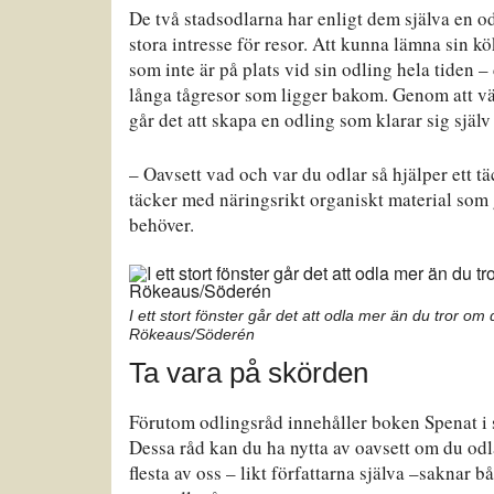
De två stadsodlarna har enligt dem själva en o
stora intresse för resor. Att kunna lämna sin kö
som inte är på plats vid sin odling hela tiden –
långa tågresor som ligger bakom. Genom att välj
går det att skapa en odling som klarar sig själv 
– Oavsett vad och var du odlar så hjälper ett t
täcker med näringsrikt organiskt material som 
behöver.
I ett stort fönster går det att odla mer än du tror o
Rökeaus/Söderén
Ta vara på skörden
Förutom odlingsråd innehåller boken Spenat i s
Dessa råd kan du ha nytta av oavsett om du odlar
flesta av oss – likt författarna själva –saknar 