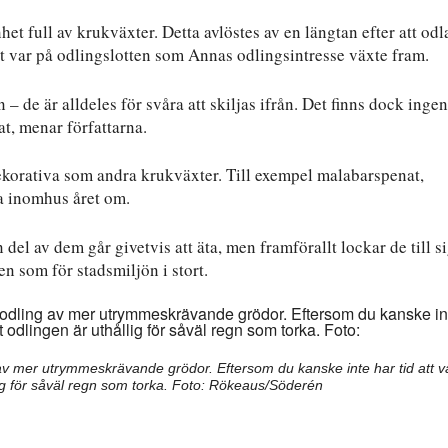
et full av krukväxter. Detta avlöstes av en längtan efter att odl
et var på odlingslotten som Annas odlingsintresse växte fram.
 – de är alldeles för svåra att skiljas ifrån. Det finns dock ingen
at, menar författarna.
ekorativa som andra krukväxter. Till exempel malabarspenat,
ka inomhus året om.
del av dem går givetvis att äta, men framförallt lockar de till s
en som för stadsmiljön i stort.
ng av mer utrymmeskrävande grödor. Eftersom du kanske inte har tid att 
ållig för såväl regn som torka. Foto: Rökeaus/Söderén