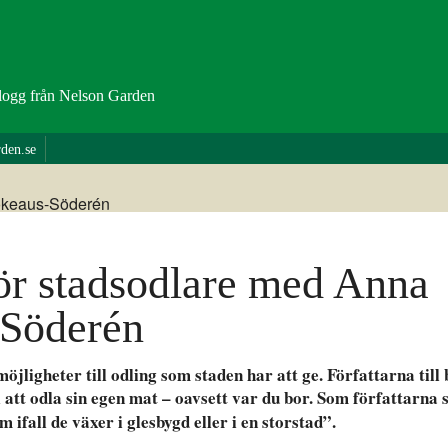
logg från Nelson Garden
rden.se
för stadsodlare med Anna
 Söderén
möjligheter till odling som staden har att ge. Författarna till
 i att odla sin egen mat – oavsett var du bor.
Som författarna 
ifall de växer i glesbygd eller i en storstad”.