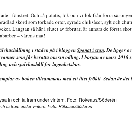
lade i fönstret. Och så potatis, lök och vitlök från förra säsonge
ädlad skörd som torkade örter, syrade chilisåser, sylt och chut
ockor. Längtan så här i slutet av februari är annars de första skot
rabarber – vårens mat!
lvhushållning i staden på i bloggen
Spenat i stan
. De ligger o
änner som får berätta om sin odling. I början av mars 2018 
ling och självhushåll för lägenhetsbor.
xemplar av boken tillsammans med ett litet frökit. Sedan är det
och ta fram under vintern. Foto: Rökeaus/Söderén