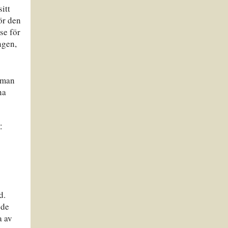
itt
ör den
se för
ngen,
m man
na
d.
 de
a av