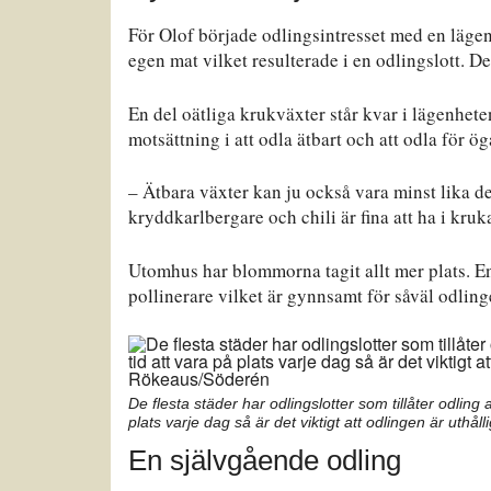
För Olof började odlingsintresset med en lägenh
egen mat vilket resulterade i en odlingslott. D
En del oätliga krukväxter står kvar i lägenheten
motsättning i att odla ätbart och att odla för ög
– Ätbara växter kan ju också vara minst lika d
kryddkarlbergare och chili är fina att ha i kru
Utomhus har blommorna tagit allt mer plats. En 
pollinerare vilket är gynnsamt för såväl odling
De flesta städer har odlingslotter som tillåter odli
plats varje dag så är det viktigt att odlingen är uth
En självgående odling