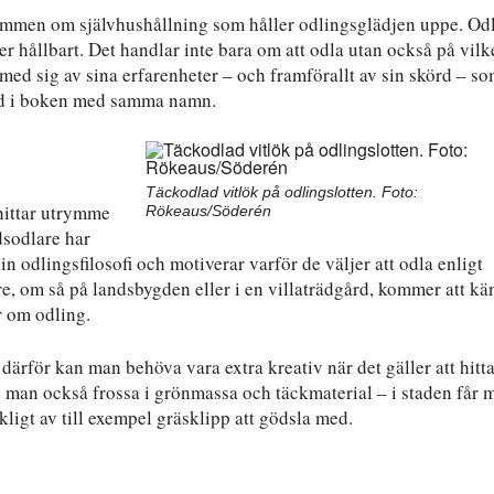
ömmen om självhushållning som håller odlingsglädjen uppe. Od
mer hållbart. Det handlar inte bara om att odla utan också på vilke
med sig av sina erfarenheter – och framförallt av sin skörd – s
råd i boken med samma namn.
Täckodlad vitlök på odlingslotten. Foto:
 hittar utrymme
Rökeaus/Söderén
dsodlare har
n odlingsfilosofi och motiverar varför de väljer att odla enligt
re, om så på landsbygden eller i en villaträdgård, kommer att kä
r om odling.
ärför kan man behöva vara extra kreativ när det gäller att hitt
an man också frossa i grönmassa och täckmaterial – i staden får 
ckligt av till exempel gräsklipp att gödsla med.