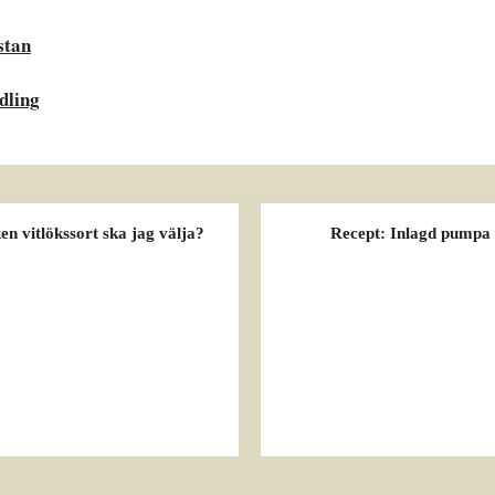
stan
dling
ken vitlökssort ska jag välja?
Recept: Inlagd pumpa