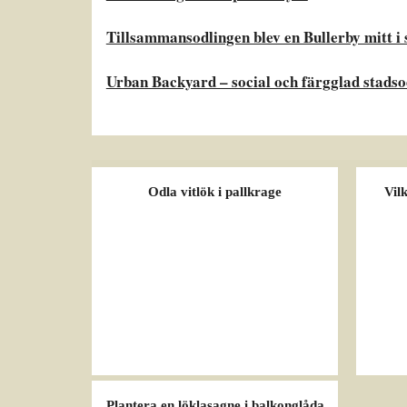
Tillsammansodlingen blev en Bullerby mitt i 
Urban Backyard – social och färgglad stadso
Odla vitlök i pallkrage
Vil
Plantera en löklasagne i balkonglåda