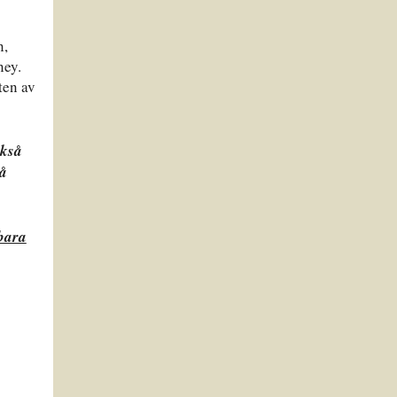
n,
ney.
ten av
ckså
så
 bara