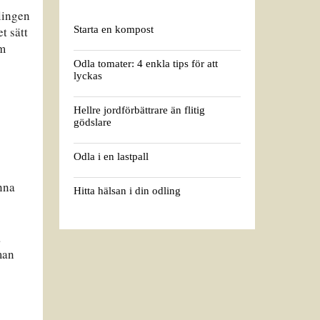
lingen
Starta en kompost
t sätt
om
Odla tomater: 4 enkla tips för att
lyckas
Hellre jordförbättrare än flitig
gödslare
Odla i en lastpall
nna
Hitta hälsan i din odling
a
man