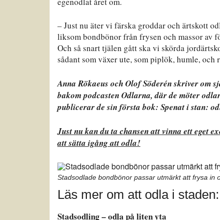
egenodlat året om.
– Just nu äter vi färska groddar och ärtskott od
liksom bondbönor från frysen och massor av för
Och så snart tjälen gått ska vi skörda jordärtsk
sådant som växer ute, som piplök, humle, och 
Anna Rökaeus och Olof Söderén skriver om sjä
bakom podcasten Odlarna, där de möter odlarv
publicerar de sin första bok: Spenat i stan: od
Just nu kan du ta chansen att vinna ett eget e
att sätta igång att odla!
Stadsodlade bondbönor passar utmärkt att frysa in 
Läs mer om att odla i staden:
Stadsodling – odla på liten yta